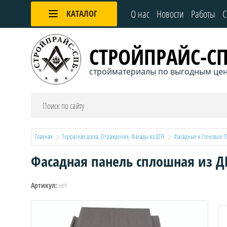
О нас
Новости
Работы
С
КАТАЛОГ
СТРОЙПРАЙС-С
стройматериалы по выгодным це
Главная
Террасная доска, Ограждения, Фасады из ДПК
Фасадные и Стеновые П
Фасадная панель сплошная из ДП
нет
Артикул: