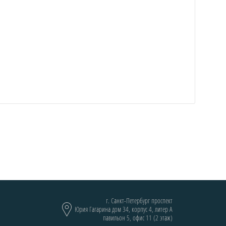
г. Санкт-Петербург проспект
Юрия Гагарина дом 34, корпус 4, литер А
павильон 5, офис 11 (2 этаж)