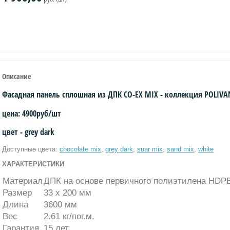
Описание
Фасадная панель сплошная из ДПК CO-EX MIX - коллекция POLI
цена: 4900руб/шт
цвет - grey dark
Доступные цвета:
chocolate mix
,
grey dark
,
suar mix
,
sand mix
,
white
ХАРАКТЕРИСТИКИ
Материал
ДПК на основе первичного полиэтилена HDPE
Размер
33 х 200 мм
Длина
3600 мм
Вес
2.61 кг/пог.м.
Гарантия
15 лет