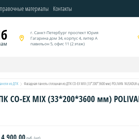
правочные материалы
Контакты
Пб
г. Санкт-Петербург проспект Юрия
Гагарина дом 34, корпус 4, литер А
нам
павильон 5, офис 11 (2 этаж)
анели из ДПК
  Фасадная панель сплошная из ДПК CO-EX MIX (33*200*3600 мм) POLIVAN  NUSADUA цв
К CO-EX MIX (33*200*3600 мм) POLIVAN
4 900,00
руб. (шт)